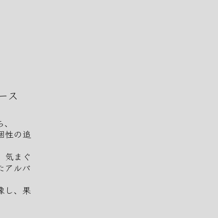
リース
ち、
個性の追
、気まぐ
たアルバ
像し、果
。