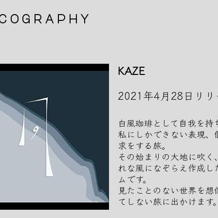
Skip
cography
to
the
content
KAZE
2021年4月28日リ
白風珈琲として自我を持
私にしかできない表現、
求をする旅。
その始まりの大地に吹く
れな風になぞらえ作成し
ムです。
見たことのない世界を想
てしない旅に出かけます