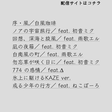
配信サイトはコチラ
序・風／白風珈琲
ノアの宇宙旅行／ feat. 初音ミク
回想、深海と旋風／ feat. 雨歌エル
凪の夜箱／ feat. 初音ミク
白南風の町／ feat. 雨歌エル
勿忘草が咲く日に／ feat. 初音ミク
774 の感情／ feat.Δ
氷上に駆けるKAZE ver.
或る少年の行方／ feat. ねこぼーろ