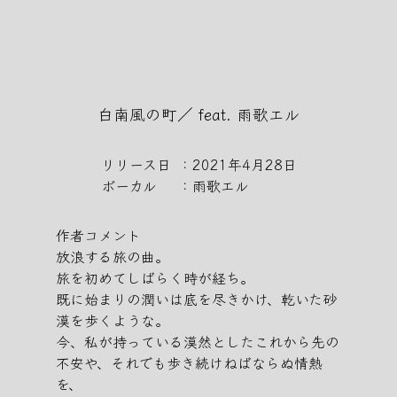
Skip
to
the
content
白南風の町／ feat. 雨歌エル
リリース日
：2021年4月28日
ボーカル
：雨歌エル
作者コメント
放浪する旅の曲。
旅を初めてしばらく時が経ち。
既に始まりの潤いは底を尽きかけ、乾いた砂
漠を歩くような。
今、私が持っている漠然としたこれから先の
不安や、それでも歩き続けねばならぬ情熱
を、