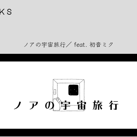
Skip
ks
to
the
content
ノアの宇宙旅行／ feat. 初音ミク