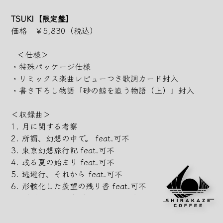
TSUKI【限定盤】
価格 ￥5,830（税込）
＜仕様＞
・特殊パッケージ仕様
・リミックス楽曲レビューつき歌詞カード封入
・書き下ろし物語「砂の鯨を追う物語（上）」封入
＜収録曲＞
1. 月に関する考察
2. 所謂、幻想の中で。 feat.可不
3. 東京幻想旅行記 feat.可不
4. 或る夏の始まり feat.可不
5. 逃避行、それから feat.可不
6. 形骸化した羨望の残り香 feat.可不
7. 所謂、幻想の中で。 feat. 可不(Mizore Remix)
8. 東京幻想旅行記 feat.可不(椎乃味醂 Remix)
9. 或る夏の始まり feat.可不(イマニシ Remix)