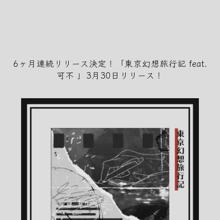
Skip
to
the
content
6ヶ月連続リリース決定！「東京幻想旅行記 feat.
可不 」3月30日リリース！